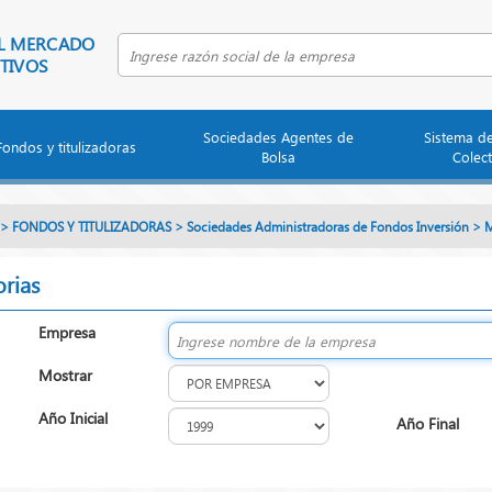
EL MERCADO
Buscar empresa por razón social
TIVOS
Sociedades Agentes de
Sistema d
Fondos y titulizadoras
Bolsa
Colect
>
FONDOS Y TITULIZADORAS
>
Sociedades Administradoras de Fondos Inversión
>
M
rias
Empresa
Mostrar
Año Inicial
Año Final