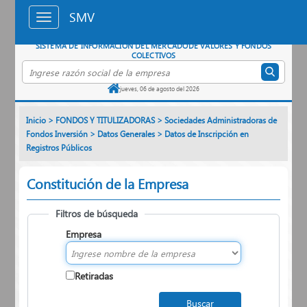
Saltar al contenido principal
SMV
SISTEMA DE INFORMACIÓN DEL MERCADO
DE VALORES Y FONDOS
COLECTIVOS
Buscar empresa por razón social
jueves, 06 de agosto del 2026
Inicio
>
FONDOS Y TITULIZADORAS
>
Sociedades Administradoras de
Fondos Inversión
>
Datos Generales
>
Datos de Inscripción en
Registros Públicos
Constitución de la Empresa
Filtros de búsqueda
Empresa
Retiradas