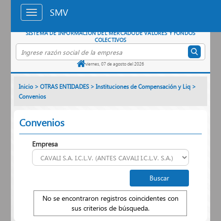
Saltar al contenido principal
SMV
SISTEMA DE INFORMACIÓN DEL MERCADO
DE VALORES Y FONDOS
COLECTIVOS
Buscar empresa por razón social
viernes, 07 de agosto del 2026
Inicio
>
OTRAS ENTIDADES
>
Instituciones de Compensación y Liq
>
Convenios
Convenios
Empresa
No se encontraron registros coincidentes con
sus criterios de búsqueda.