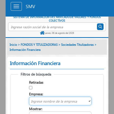
Saltar al contenido principal
SMV
SISTEMA DE INFORMACIÓN DEL MERCADO
DE VALORES Y FONDOS
COLECTIVOS
Buscar empresa por razón social
jueves, 06 de agosto del 2026
Inicio
>
FONDOS Y TITULIZADORAS
>
Sociedades Titulizadoras
>
Información Financiera
Información Financiera
Filtros de búsqueda
Retiradas
Empresa:
Mostrar: