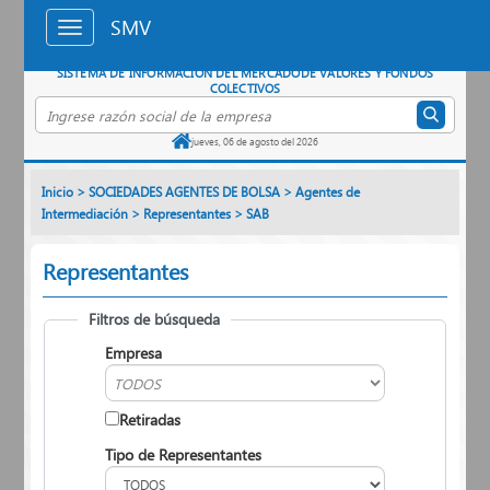
Saltar al contenido principal
SMV
SISTEMA DE INFORMACIÓN DEL MERCADO
DE VALORES Y FONDOS
COLECTIVOS
Buscar empresa por razón social
jueves, 06 de agosto del 2026
Inicio
>
SOCIEDADES AGENTES DE BOLSA
>
Agentes de
Intermediación
>
Representantes
>
SAB
Representantes
Filtros de búsqueda
Empresa
Retiradas
Tipo de Representantes