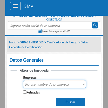
Saltar al contenido principal
SMV
SISTEMA DE INFORMACIÓN DEL MERCADO
DE VALORES Y FONDOS
COLECTIVOS
Buscar empresa por razón social
jueves, 06 de agosto del 2026
Inicio
>
OTRAS ENTIDADES
>
Clasificadoras de Riesgo
>
Datos
Generales
>
Identificación
Datos Generales
Filtros de búsqueda
Empresa:
Retiradas