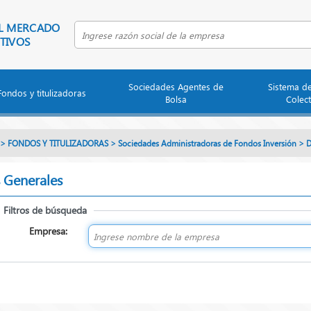
EL MERCADO
Buscar empresa por razón social
TIVOS
Sociedades Agentes de
Sistema d
Fondos y titulizadoras
Bolsa
Colect
>
FONDOS Y TITULIZADORAS
>
Sociedades Administradoras de Fondos Inversión
>
D
 Generales
Filtros de búsqueda
Empresa: