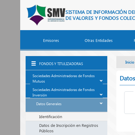
Saltar al contenido principal
SISTEMA DE INFORMACIÓN D
DE VALORES Y FONDOS COLEC
Emisores
Otras Entidades
Inicio
FONDOS Y TITULIZADORAS
Sociedades Administradoras de Fondos
Datos
Mutuos
Sociedades Administradoras de Fondos
Inversión
Datos Generales
Identificación
Datos de Inscripción en Registros
Públicos