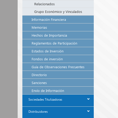
Relacionados
Grupo Económico y Vinculados
Información Financiera
Memorias
Hechos de Importancia
Reglamentos de Participación
Estados de Inversión
Fondos de inversión
Guía de Observaciones Frecuentes
Directorio
Sanciones
Envío de Información
Sociedades Titulizadoras
Distribuidores