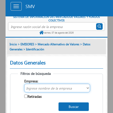
Saltar al contenido principal
SMV
SISTEMA DE INFORMACIÓN DEL MERCADO
DE VALORES Y FONDOS
COLECTIVOS
Buscar empresa por razón social
viernes, 07 de agosto del 2026
Inicio
>
EMISORES
>
Mercado Alternativo de Valores
>
Datos
Generales
>
Identificación
Datos Generales
Filtros de búsqueda
Empresa:
Retiradas