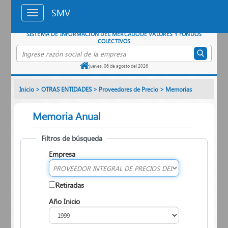
Saltar al contenido principal
SMV
SISTEMA DE INFORMACIÓN DEL MERCADO
DE VALORES Y FONDOS
COLECTIVOS
Buscar empresa por razón social
jueves, 06 de agosto del 2026
Inicio
>
OTRAS ENTIDADES
>
Proveedores de Precio
>
Memorias
Memoria Anual
Filtros de búsqueda
Empresa
Retiradas
Año Inicio