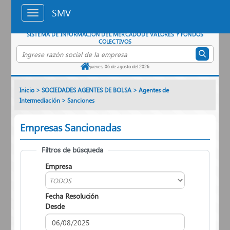
Saltar al contenido principal
SMV
SISTEMA DE INFORMACIÓN DEL MERCADO
DE VALORES Y FONDOS
COLECTIVOS
Buscar empresa por razón social
jueves, 06 de agosto del 2026
Inicio
>
SOCIEDADES AGENTES DE BOLSA
>
Agentes de
Intermediación
>
Sanciones
Empresas Sancionadas
Filtros de búsqueda
Empresa
Fecha Resolución
Desde