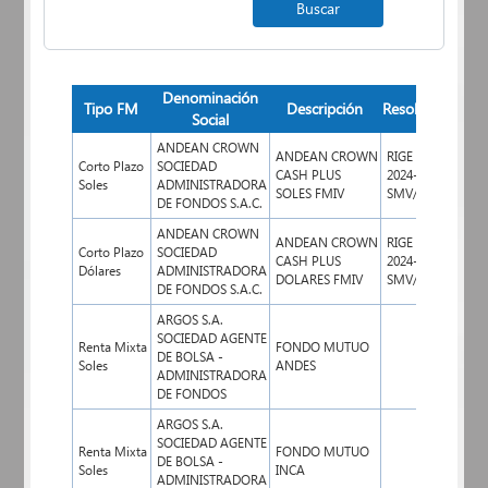
Denominación
Fe
Tipo FM
Descripción
Resolución
Social
Ini
ANDEAN CROWN
ANDEAN CROWN
RIGE 098-
Corto Plazo
SOCIEDAD
CASH PLUS
2024-
12/0
Soles
ADMINISTRADORA
SOLES FMIV
SMV/10.2
DE FONDOS S.A.C.
ANDEAN CROWN
ANDEAN CROWN
RIGE 098-
Corto Plazo
SOCIEDAD
CASH PLUS
2024-
12/0
Dólares
ADMINISTRADORA
DOLARES FMIV
SMV/10.2
DE FONDOS S.A.C.
ARGOS S.A.
SOCIEDAD AGENTE
Renta Mixta
FONDO MUTUO
DE BOLSA -
Soles
ANDES
ADMINISTRADORA
DE FONDOS
ARGOS S.A.
SOCIEDAD AGENTE
Renta Mixta
FONDO MUTUO
DE BOLSA -
Soles
INCA
ADMINISTRADORA