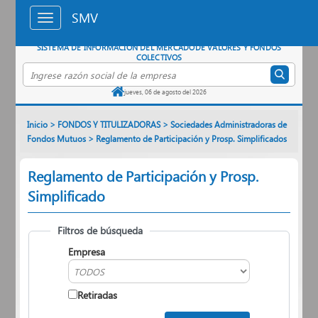
Saltar al contenido principal
SMV
SISTEMA DE INFORMACIÓN DEL MERCADO
DE VALORES Y FONDOS
COLECTIVOS
Buscar empresa por razón social
jueves, 06 de agosto del 2026
Inicio
>
FONDOS Y TITULIZADORAS
>
Sociedades Administradoras de
Fondos Mutuos
>
Reglamento de Participación y Prosp. Simplificados
Reglamento de Participación y Prosp.
Simplificado
Filtros de búsqueda
Empresa
Retiradas