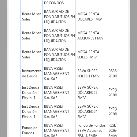
DE FONDOS
BANSUR AD.DE
Renta Mixta
MEGA RENTA
FOND.MUTUOS EN
Soles
DOLARES FMIV
LIQUIDACION
BANSUR AD.DE
Renta Mixta
MEGA RENTA
FOND.MUTUOS EN
Soles
ACCIONES FMIV
LIQUIDACION
BANSUR AD.DE
Renta Mixta
MEGA RENTA
FOND.MUTUOS EN
Soles
SOLES FMIV
LIQUIDACION
BBVA ASSET
Instrumento
BBVA SUPER
RSBS
MANAGEMENT
30/0
de Deuda
SOLES 1 FMIV
2026029710
S.A. SAF
Inst Deuda
BBVA ASSET
BBVA SÚPER
EXP(CDN)
Duración
MANAGEMENT
DÓLARES 25
17/0
2026028024
Flexibl $
S.A. SAF
FMIV
Inst Deuda
BBVA ASSET
BBVA SÚPER
EXP(CDN)
Duración
MANAGEMENT
DÓLARES 24
17/0
2026028023
Flexibl $
S.A. SAF
FMIV
BBVA ASSET
Fondo de Fondos
RIGE 091-
Fondo de
MANAGEMENT
BBVA Acciones
2026-
05/0
Fondos
S.A. SAF
EE.UU. FMIV
SMV/10.2