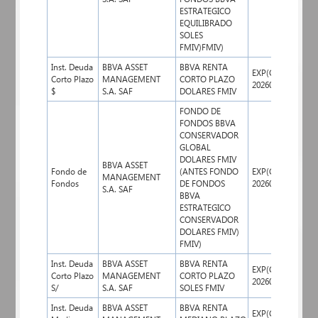
ESTRATEGICO
EQUILIBRADO
SOLES
FMIV)FMIV)
Inst. Deuda
BBVA ASSET
BBVA RENTA
EXP(CDN)
Corto Plazo
MANAGEMENT
CORTO PLAZO
08/0
2026000867
$
S.A. SAF
DOLARES FMIV
FONDO DE
FONDOS BBVA
CONSERVADOR
GLOBAL
DOLARES FMIV
BBVA ASSET
Fondo de
(ANTES FONDO
EXP(CDN)
MANAGEMENT
08/0
Fondos
DE FONDOS
2026000870
S.A. SAF
BBVA
ESTRATEGICO
CONSERVADOR
DOLARES FMIV)
FMIV)
Inst. Deuda
BBVA ASSET
BBVA RENTA
EXP(CDN)
Corto Plazo
MANAGEMENT
CORTO PLAZO
08/0
2026000867
S/
S.A. SAF
SOLES FMIV
Inst. Deuda
BBVA ASSET
BBVA RENTA
EXP(CDN)