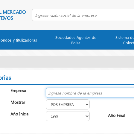
EL MERCADO
Buscar empresa por razón social
TIVOS
Sociedades Agentes de
Sistema d
Fondos y titulizadoras
Bolsa
Colect
rias
Empresa
Mostrar
Año Inicial
Año Final