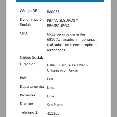
Código RPJ:
B80037
Denominación
RIMAC SEGUROS Y
Social:
REASEGUROS
CIIU:
6512 Seguros generales
6810 Actividades inmobiliarias
realizadas con bienes propios o
arrendados
Objeto Social:
Dirección:
Calle El Parque 149 Piso 2
Urbanizacion Jardin
País:
Peru
Departamento:
Lima
Provincia:
Lima
Distrito:
San Isidro
Teléfono 1:
411100