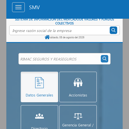
Saltar al contenido principal
SMV
SISTEMA DE INFORMACIÓN DEL MERCADO
DE VALORES Y FONDOS
COLECTIVOS
Buscar empresa por razón social
sábado, 08 de agosto del 2026
Datos Generales
Accionistas
Gerencia General /
Directorio