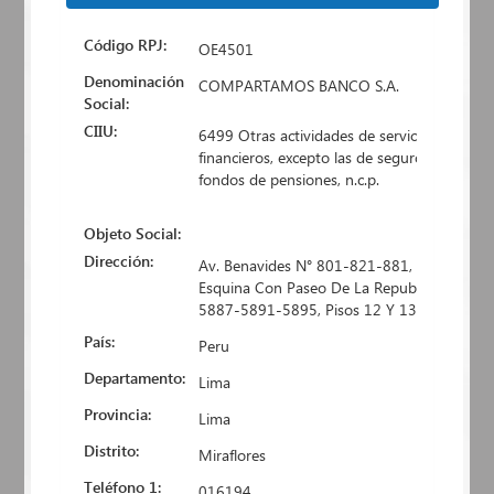
Código RPJ:
OE4501
Denominación
COMPARTAMOS BANCO S.A.
Social:
CIIU:
6499 Otras actividades de servicios
financieros, excepto las de seguros y
fondos de pensiones, n.c.p.
Objeto Social:
Dirección:
Av. Benavides N° 801-821-881,
Esquina Con Paseo De La Republica N°
5887-5891-5895, Pisos 12 Y 13
País:
Peru
Departamento:
Lima
Provincia:
Lima
Distrito:
Miraflores
Teléfono 1:
016194