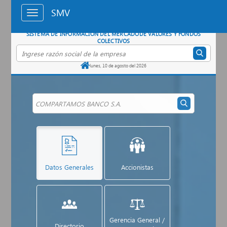
Saltar al contenido principal
SMV
SISTEMA DE INFORMACIÓN DEL MERCADO
DE VALORES Y FONDOS
COLECTIVOS
Buscar empresa por razón social
lunes, 10 de agosto del 2026
Datos Generales
Accionistas
Gerencia General /
Directorio